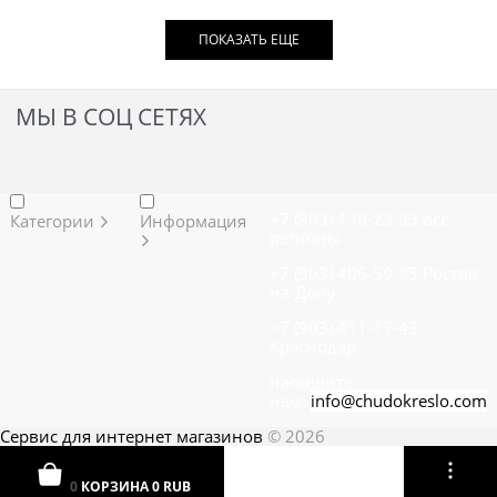
ПОКАЗАТЬ ЕЩЕ
МЫ В СОЦ СЕТЯХ
+7 (903) 130-23-83 все
Категории
Информация
регионы
+7 (903) 406-59-95 Ростов-
на-Дону
+7 (903) 411-17-43
Краснодар
напиш
ите
нам:
info@chudokreslo.com
Сервис для интернет магазинов
© 2026
0
КОРЗИНА
0 RUB