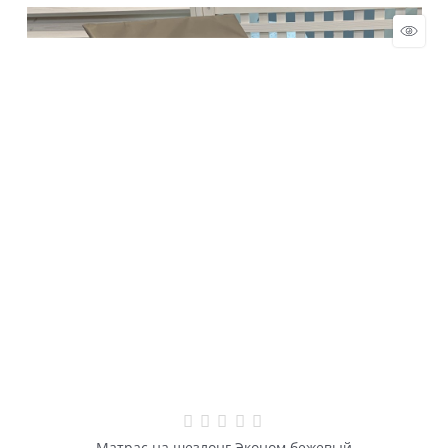
Матрас на шезлонг Эконом бежевый