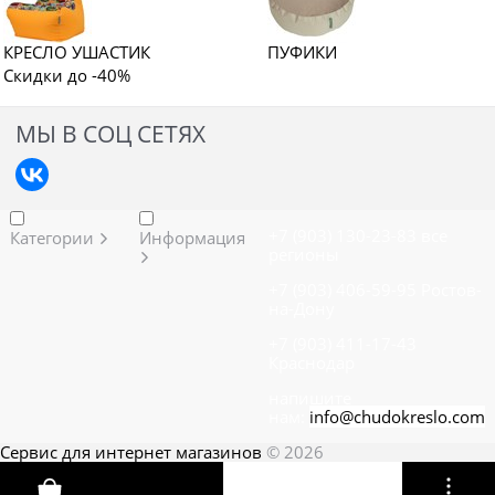
КРЕСЛО УШАСТИК
ПУФИКИ
Скидки до -40%
МЫ В СОЦ СЕТЯХ
+7 (903) 130-23-83 все
Категории
Информация
регионы
+7 (903) 406-59-95 Ростов-
на-Дону
+7 (903) 411-17-43
Краснодар
напиш
ите
нам:
info@chudokreslo.com
Сервис для интернет магазинов
© 2026